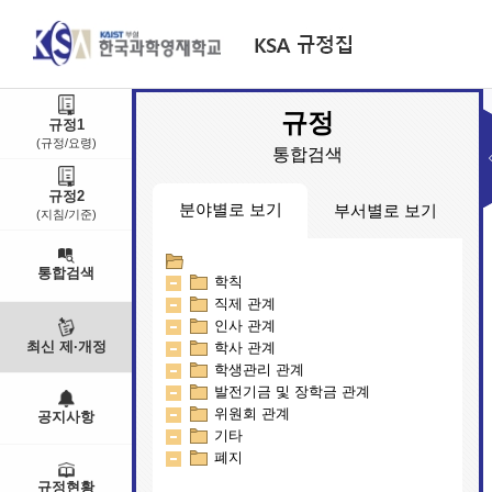
규정
규정1
(규정/요령)
통합검색
규정2
분야별로 보기
부서별로 보기
(지침/기준)
통합검색
학칙
교무연구부
직제 관계
대외기획부
인사 관계
학생생활부
최신 제·개정
학사 관계
행정지원부
학생관리 관계
인문예술학부
발전기금 및 장학금 관계
입학팀
위원회 관계
공지사항
기타
폐지
규정현황