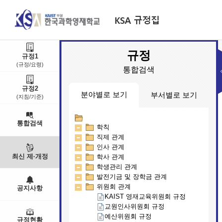
규정
규정1
(규정/요령)
통합검색
규정2
분야별로 보기
부서별로 보기
(지침/기준)
통합검색
학칙
교무연구부
직제 관계
대외기획부
인사 관계
학생생활부
최신 제·개정
학사 관계
행정지원부
학생관리 관계
인문예술학부
발전기금 및 장학금 관계
입학팀
위원회 관계
공지사항
KAIST 영재교육위원회 규정
교원인사위원회 규정
예산위원회 규정
규정현황