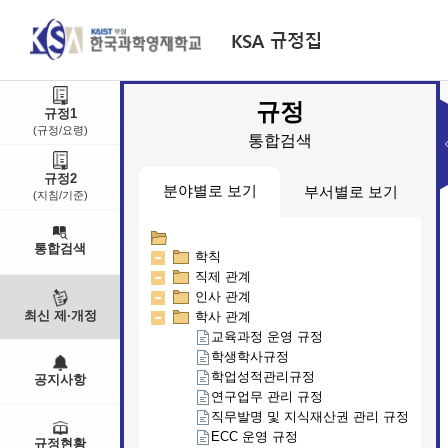
규정
규정1
(규정/요령)
통합검색
규정2
분야별로 보기
부서별로 보기
(지침/기준)
통합검색
학칙
교무연구부
직제 관계
대외기획부
인사 관계
학생생활부
최신 제·개정
학사 관계
행정지원부
인문예술학부
교육과정 운영 규정
입학팀
학생학사규정
학업성적관리규정
공지사항
연구업무 관리 규정
직무발명 및 지식재산권 관리 규정
ECC 운영 규정
규정현황