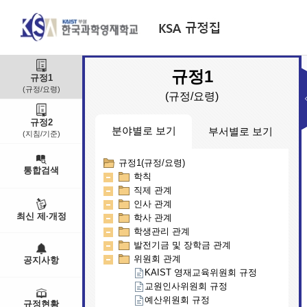
규정1
규정1
(규정/요령)
(규정/요령)
규정2
분야별로 보기
부서별로 보기
(지침/기준)
규정1(규정/요령)
부서별(규정/요령)
통합검색
학칙
교무연구부
직제 관계
대외기획부
인사 관계
학생생활부
최신 제·개정
학사 관계
행정지원부
학생관리 관계
인문예술학부
발전기금 및 장학금 관계
입학팀
위원회 관계
공지사항
KAIST 영재교육위원회 규정
교원인사위원회 규정
예산위원회 규정
규정현황