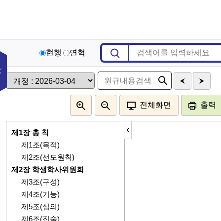
현행
연혁
전체화면
출력
제1장 총 칙
제1조(목적)
제2조(선도원칙)
제2장 학생학사위원회
제3조(구성)
제4조(기능)
제5조(심의)
제6조(진술)