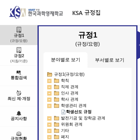
규정1
규정1
(규정/요령)
(규정/요령)
규정2
분야별로 보기
부서별로 보기
(지침/기준)
규정1(규정/요령)
부서별(규정/요령)
통합검색
학칙
교무연구부
직제 관계
대외기획부
인사 관계
학생생활부
최신 제·개정
학사 관계
행정지원부
학생관리 관계
인문예술학부
입학팀
학생선도 규정
발전기금 및 장학금 관계
공지사항
위원회 관계
기타
폐지
규정현황