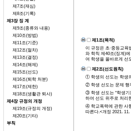
제7조(재심)
제8조(기록)
제3장 징 계
제9조(종류와 내용)
제10조(방법)
제1조(목적)
제11조(기준)
이 규정은 초·중등교육법
제12조(절차)
와 학칙 제40조(징계)
제13조(결정)
여 학생을 올바르게 선도함을
제14조(해제)
제2조(선도원칙)
제15조(선도)
① 학생의 선도는 학생
제16조(퇴학 처분)
② 학생 선도는 문제 행
제17조(제한)
③ 학생 선도는 “학생기
제18조(생활관 퇴사)
하여 선도 위주로 처리
제4장 규정의 개정
④ 학교폭력에 관한 사항
제19조(규정의 개정)
따른다.<개정 2021. 11. 
제20조(기타)
부칙