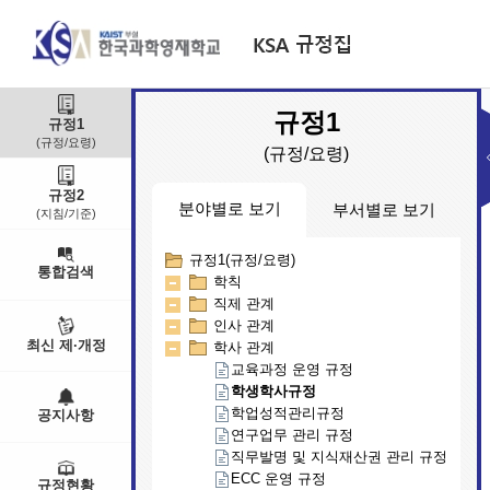
규정1
규정1
(규정/요령)
(규정/요령)
규정2
분야별로 보기
부서별로 보기
(지침/기준)
규정1(규정/요령)
부서별(규정/요령)
통합검색
학칙
교무연구부
직제 관계
대외기획부
인사 관계
학생생활부
최신 제·개정
학사 관계
행정지원부
인문예술학부
교육과정 운영 규정
입학팀
학생학사규정
학업성적관리규정
공지사항
연구업무 관리 규정
직무발명 및 지식재산권 관리 규정
ECC 운영 규정
규정현황