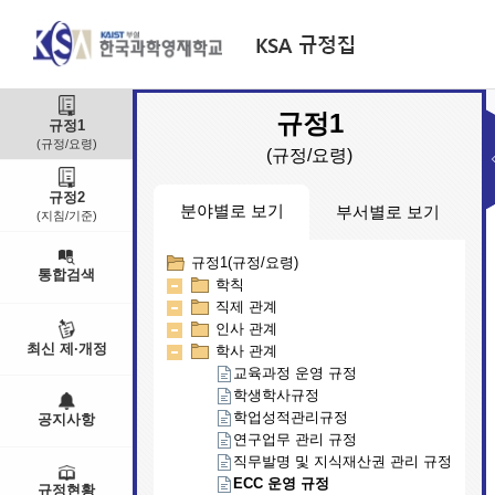
규정1
규정1
(규정/요령)
(규정/요령)
규정2
분야별로 보기
부서별로 보기
(지침/기준)
규정1(규정/요령)
부서별(규정/요령)
통합검색
학칙
교무연구부
직제 관계
대외기획부
인사 관계
학생생활부
최신 제·개정
학사 관계
행정지원부
인문예술학부
교육과정 운영 규정
입학팀
학생학사규정
학업성적관리규정
공지사항
연구업무 관리 규정
직무발명 및 지식재산권 관리 규정
ECC 운영 규정
규정현황